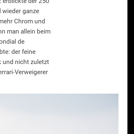
 erblickte der 250
l wieder ganze
h mehr Chrom und
nn man allein beim
ondial de
te: der feine
 und nicht zuletzt
errari-Verweigerer