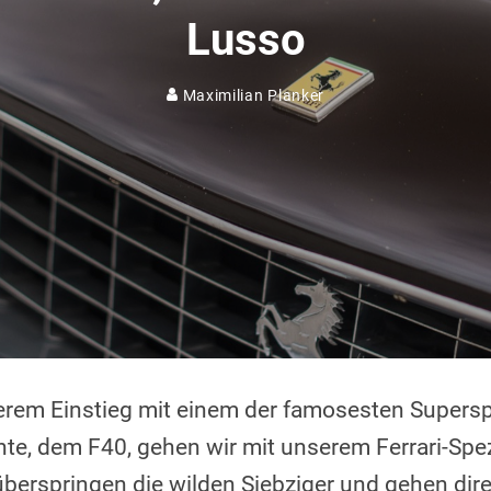
Lusso
Maximilian Planker
erem Einstieg mit einem der famosesten Supers
te, dem F40, gehen wir mit unserem Ferrari-Spez
überspringen die wilden Siebziger und gehen direk