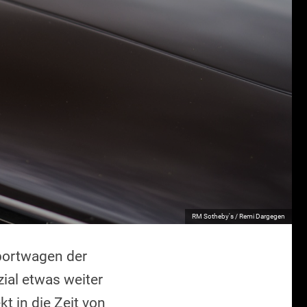
RM Sotheby's / Remi Dargegen
portwagen der
ial etwas weiter
t in die Zeit von