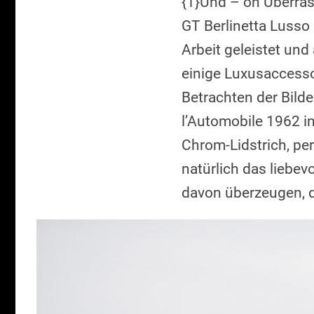
{1}Und – oh Überras
GT Berlinetta Lusso 
Arbeit geleistet un
einige Luxusaccesso
Betrachten der Bild
l’Automobile 1962 in
Chrom-Lidstrich, pe
natürlich das liebevo
davon überzeugen, 