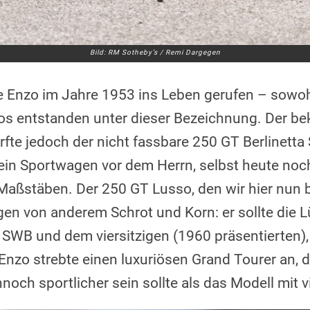
Bild: RM Sotheby’s / Remi Dargegen
te Enzo im Jahre 1953 ins Leben gerufen – sow
os entstanden unter dieser Bezeichnung. Der be
rfte jedoch der nicht fassbare 250 GT Berlinetta
 ein Sportwagen vor dem Herrn, selbst heute noc
aßstäben. Der 250 GT Lusso, den wir hier nun 
en von anderem Schrot und Korn: er sollte die 
 SWB und dem viersitzigen (1960 präsentierten),
Enzo strebte einen luxuriösen Grand Tourer an, d
noch sportlicher sein sollte als das Modell mit vi