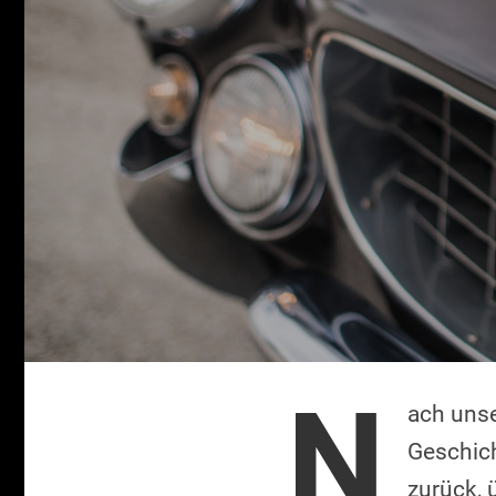
N
ach uns
Geschich
zurück, 