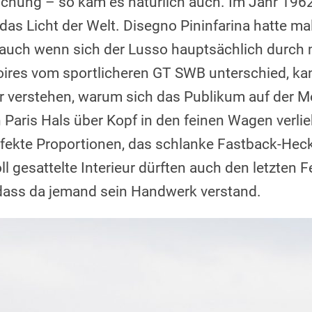
chung – so kam es natürlich auch. Im Jahr 1962
das Licht der Welt. Disegno Pininfarina hatte ma
d auch wenn sich der Lusso hauptsächlich durc
ires vom sportlicheren GT SWB unterschied, ka
er verstehen, warum sich das Publikum auf der M
 Paris Hals über Kopf in den feinen Wagen verlieb
rfekte Proportionen, das schlanke Fastback-Heck
ll gesattelte Interieur dürften auch den letzten F
dass da jemand sein Handwerk verstand.