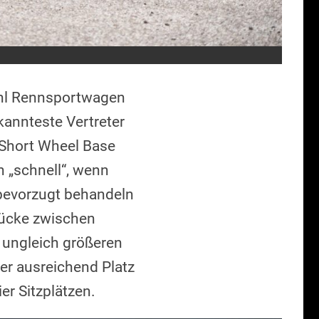
ohl Rennsportwagen
kannteste Vertreter
 Short Wheel Base
h „schnell“, wenn
bevorzugt behandeln
Lücke zwischen
 ungleich größeren
er ausreichend Platz
er Sitzplätzen.