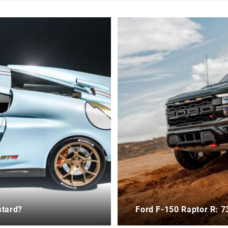
stard?
Ford F-150 Raptor R: 