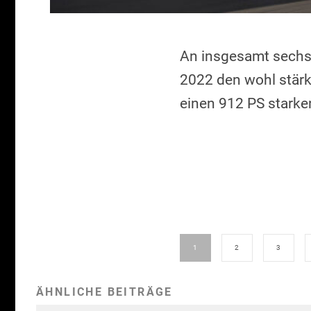
An insgesamt sechs 
2022 den wohl stärks
einen 912 PS starke
1
2
3
ÄHNLICHE BEITRÄGE