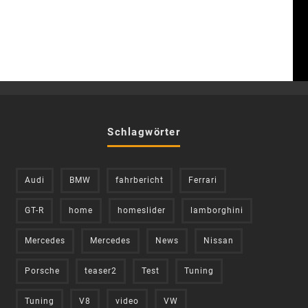
Schlagwörter
Audi
BMW
fahrbericht
Ferrari
GT-R
home
homeslider
lamborghini
Mercedes
Mercedes
News
Nissan
Porsche
teaser2
Test
Tuning
Tuning
V8
video
VW