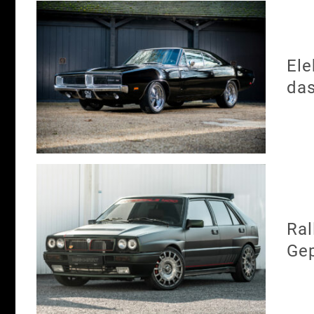
Ele
das
Ral
Gep