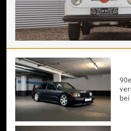
90e
ver
bei