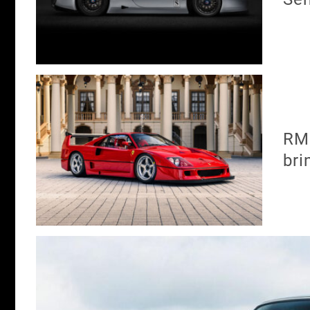
RM 
bri