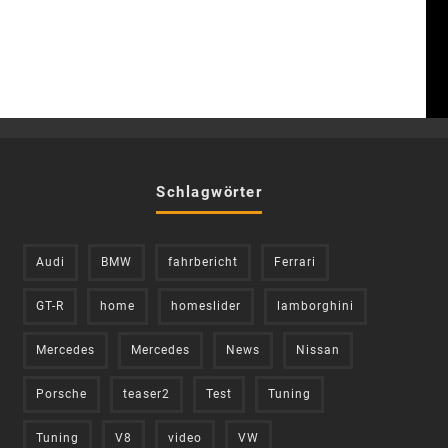
Schlagwörter
Audi
BMW
fahrbericht
Ferrari
GT-R
home
homeslider
lamborghini
Mercedes
Mercedes
News
Nissan
Porsche
teaser2
Test
Tuning
Tuning
V8
video
VW