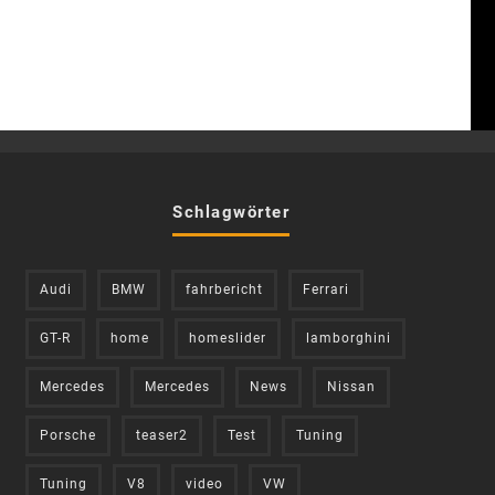
Schlagwörter
Audi
BMW
fahrbericht
Ferrari
GT-R
home
homeslider
lamborghini
Mercedes
Mercedes
News
Nissan
Porsche
teaser2
Test
Tuning
Tuning
V8
video
VW