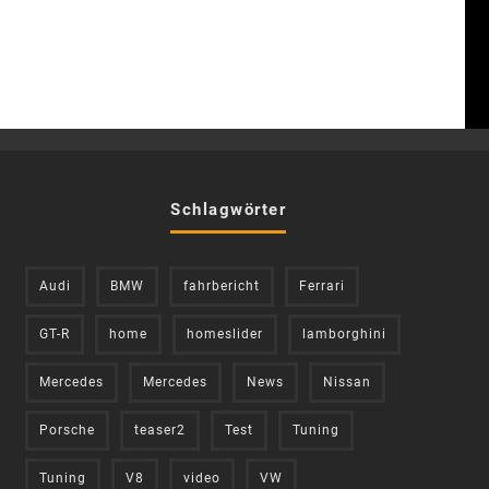
Schlagwörter
Audi
BMW
fahrbericht
Ferrari
GT-R
home
homeslider
lamborghini
Mercedes
Mercedes
News
Nissan
Porsche
teaser2
Test
Tuning
Tuning
V8
video
VW