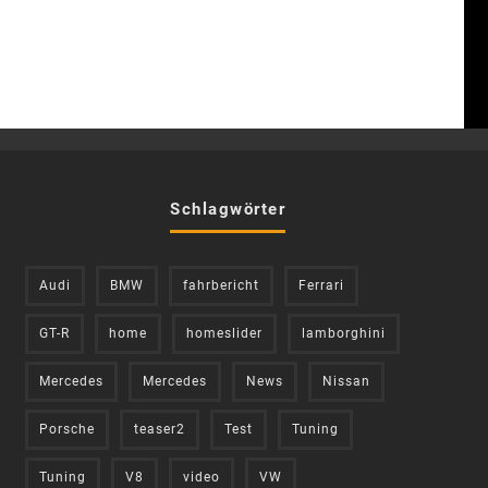
Schlagwörter
Audi
BMW
fahrbericht
Ferrari
GT-R
home
homeslider
lamborghini
Mercedes
Mercedes
News
Nissan
Porsche
teaser2
Test
Tuning
Tuning
V8
video
VW