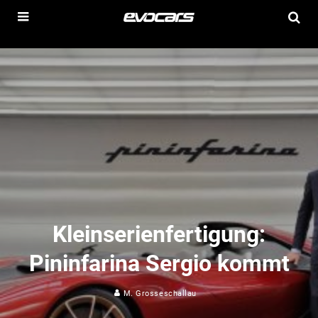
Kleinserienfertigung:
Pininfarina Sergio kommt
M. Grosseschallau