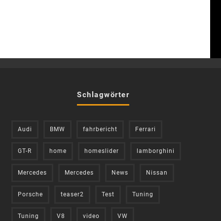
Schlagwörter
Audi
BMW
fahrbericht
Ferrari
GT-R
home
homeslider
lamborghini
Mercedes
Mercedes
News
Nissan
Porsche
teaser2
Test
Tuning
Tuning
V8
video
VW