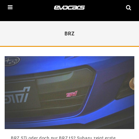
BRZ
BRZ STi oder doch nur BRZ tS? Subaru zeigt erste