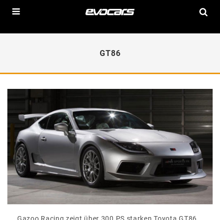
GT86
Gazoo Racing zeigt über 300 PS starken Toyota GT86