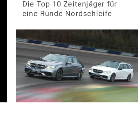
Die Top 10 Zeitenjäger für
eine Runde Nordschleife
Neuer AMG E 63: Drift-Mode
und unter 7:50 min auf der