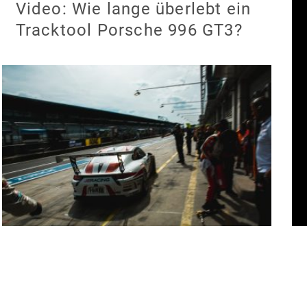
Video: Wie lange überlebt ein
Tracktool Porsche 996 GT3?
VLN 2016: erster Sieg für
Manthey-Racing im 6h-