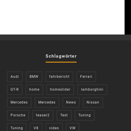
Schlagwörter
Audi
BMW
fahrbericht
Ferrari
GT-R
home
homeslider
lamborghini
Mercedes
Mercedes
News
Nissan
Porsche
teaser2
Test
Tuning
Tuning
V8
video
VW