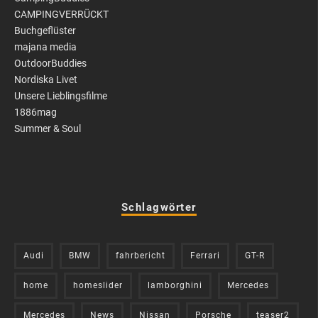
CAMPINGVERRÜCKT
Buchgeflüster
majana media
OutdoorBuddies
Nordiska Livet
Unsere Lieblingsfilme
1886mag
Summer & Soul
Schlagwörter
Audi
BMW
fahrbericht
Ferrari
GT-R
home
homeslider
lamborghini
Mercedes
Mercedes
News
Nissan
Porsche
teaser2