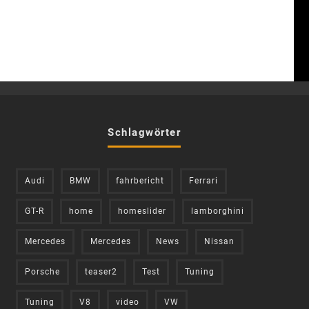
Schlagwörter
Audi
BMW
fahrbericht
Ferrari
GT-R
home
homeslider
lamborghini
Mercedes
Mercedes
News
Nissan
Porsche
teaser2
Test
Tuning
Tuning
V8
video
VW