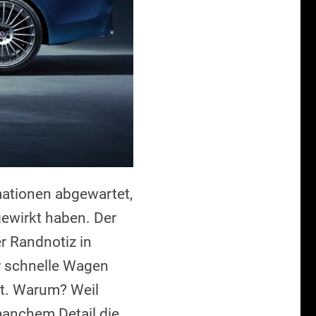
rmationen abgewartet,
gewirkt haben. Der
r Randnotiz in
r schnelle Wagen
ht. Warum? Weil
anchem Detail die