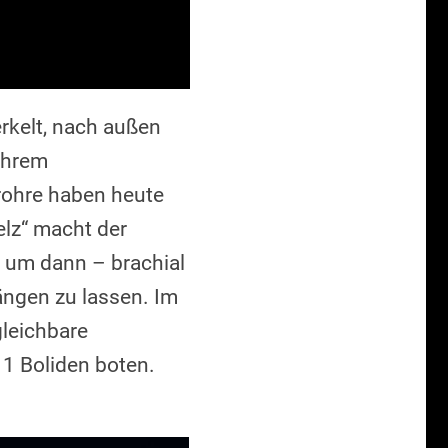
rkelt, nach außen
 ihrem
drohre haben heute
elz“ macht der
r, um dann – brachial
ngen zu lassen. Im
gleichbare
 1 Boliden boten.