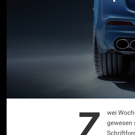
Z
wei Woche
gewesen si
Schriftfor