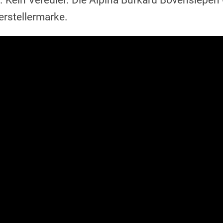
r. Kein Veredler. Die Alpina Burkard Bovensiepe
erstellermarke.