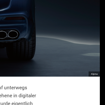
o
Alpina
nf unterwegs
hene in digitaler
urde eigentlich