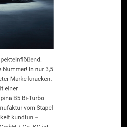
spekteinflößend.
ge Nummer! In nur 3,5
eter Marke knacken.
t einer
pina B5 Bi-Turbo
anufaktur vom Stapel
hkeit kundtun –