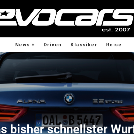
News
Driven
Klassiker
Reise
s bisher schnellster Wur