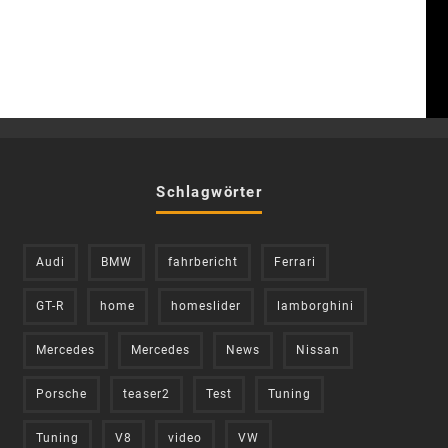
Schlagwörter
Audi
BMW
fahrbericht
Ferrari
GT-R
home
homeslider
lamborghini
Mercedes
Mercedes
News
Nissan
Porsche
teaser2
Test
Tuning
Tuning
V8
video
VW