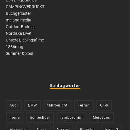
CAMPINGVERRÜCKT
Buchgeflüster
majana media
OutdoorBuddies
Nordiska Livet
Unsere Lieblingsfilme
1886mag
Summer & Soul
Schlagwörter
Audi
BMW
fahrbericht
Ferrari
GT-R
home
homeslider
lamborghini
Mercedes
Mercedes
News
Nissan
Porsche
teaser2