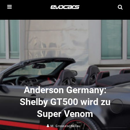
Anderson Germany:
Shelby GT500 wird zu
Super Venom
M. Grosseschallau