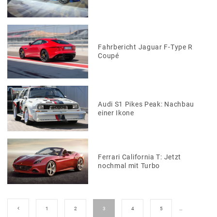
Fahrbericht Jaguar F-Type R
Coupé
Audi S1 Pikes Peak: Nachbau
einer Ikone
Ferrari California T: Jetzt
nochmal mit Turbo
1
2
3
4
5
…