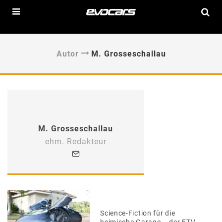
Autor
M. Grosseschallau
M. Grosseschallau
ehm. Redakteur
Science-Fiction für die
heimische Garage – der ETV