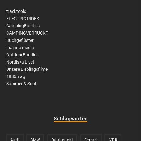
tracktools
ELECTRIC RIDES
CampingBuddies
CAMPINGVERRÜCKT
Buchgeflüster
majana media
OutdoorBuddies
Nordiska Livet
Unsere Lieblingsfilme
1886mag
Summer & Soul
Schlagwörter
Audi
BMW
fahrbericht
Ferrari
GT-R