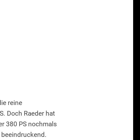
ie reine
 PS. Doch Raeder hat
über 380 PS nochmals
t beeindruckend.