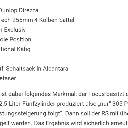
 Dunlop Direzza
Tech 255mm 4 Kolben Sattel
 Exclusiv
ole Position
tional Käfig
f, Schaltsack in Alcantara
lefaser
 ist dabei folgendes Merkmal: der Focus besitzt d
 2,5-Liter-Fünfzylinder produziert also „nur“ 305
istungssteigerung folgt“. Dann soll der RS mit 
gelt werden. Das Ergebnis wird sicherlich erneu