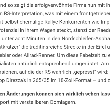
nd so zeigt die erfolgverwöhnte Firma nun mit ih
 RS-Interpretation, was mit einem frontgetrie
mit selbst ehemalige Rallye Konkurrenten wie Im
Potenzial in ihrem Wagen steckt, stanzt der Rae
 unter acht Minuten in den Nordschleifen-Asphal
tkratzer“ die traditinsreiche Strecke in der Eifel 
bler oder Allrad-Renner. Um diese Fabelzeit zu
alisten natürlich entsprechend umgerüstet. A
sionen, auf die der RS wahrlich „gepresst“ wird:
p Direzza’s in 265/35 im 18-Zoll-Format – und 
en Änderungen können sich wirklich sehen lass
ort mit verstellbaren Domlagern.