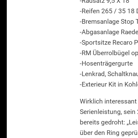
-Radsatz 9,5 X 18
-Reifen 265 / 35 18
-Bremsanlage Stop 
-Abgasanlage Raeder
-Sportsitze Recaro P
-RM Überrolbügel op
-Hosenträgergurte
-Lenkrad, Schaltknau
-Exterieur Kit in Koh
Wirklich interessant
Serienleistung, sein
bereits gedroht: „Le
über den Ring geprü