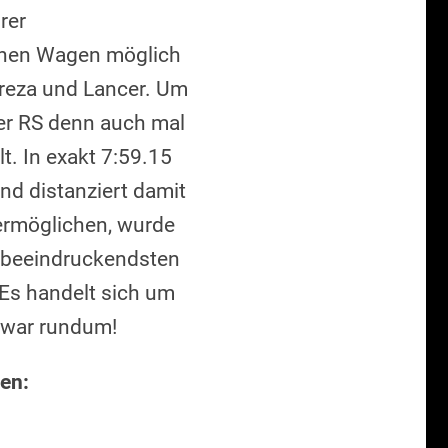
rer
benen Wagen möglich
preza und Lancer. Um
der RS denn auch mal
t. In exakt 7:59.15
und distanziert damit
 ermöglichen, wurde
m beeindruckendsten
 Es handelt sich um
zwar rundum!
en: