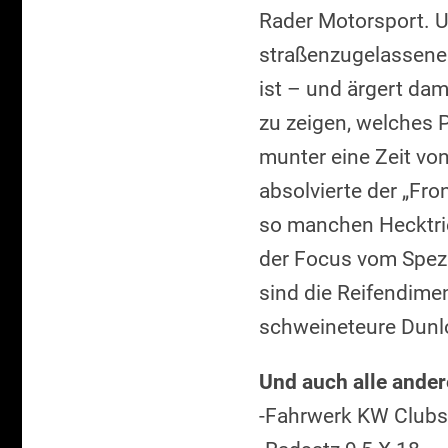
Rader Motorsport. U
straßenzugelassenen
ist – und ärgert da
zu zeigen, welches 
munter eine Zeit von
absolvierte der „Fron
so manchen Hecktrie
der Focus vom Spezi
sind die Reifendimen
schweineteure Dunlo
Und auch alle ander
-Fahrwerk KW Clubsp