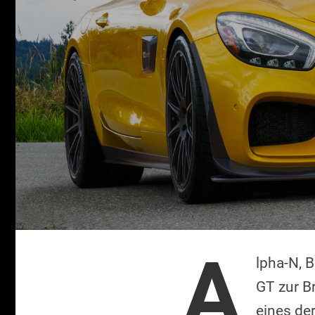
A
lpha-N, 
GT zur B
eines de