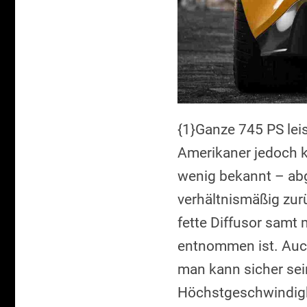
{1}Ganze 745 PS leis
Amerikaner jedoch k
wenig bekannt – abg
verhältnismäßig zur
fette Diffusor samt
entnommen ist. Auch
man kann sicher sei
Höchstgeschwindigke