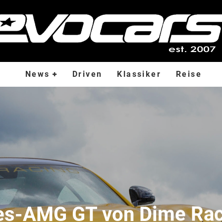
News
Driven
Klassiker
Reise
s-AMG GT von Dime Rac