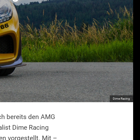
Dime Racing
ch bereits den AMG
alist Dime Racing
 vorgestellt. Mit –