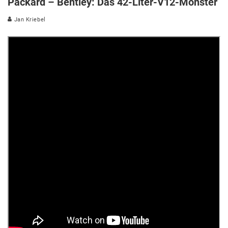
Packard – Bentley: Das 42-Liter-V12-Monster
Jan Kriebel
Ursprünglich trieb der hier in einem Auto verbaute
V12 mit 42 Litern Hubraum ein Schnellboot an. Nun
soll das Monster-Aggregat mit 1.500 PS also auf