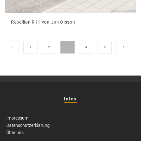
Rebellion R1K von Jon Olsson
1
2
3
4
5
Infos
Impressum
Datenschutzerklärung
Über uns