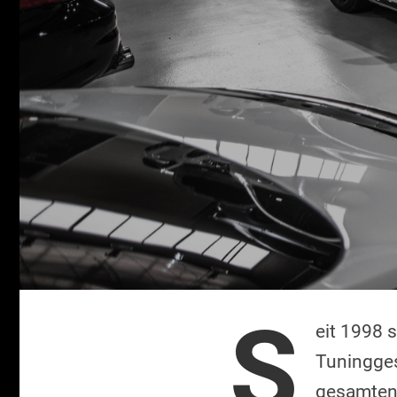
S
eit 1998 
Tuningges
gesamten G