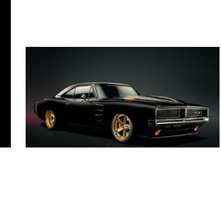
Dodge Charger „TUSK“
Restomod von Ringbrothers