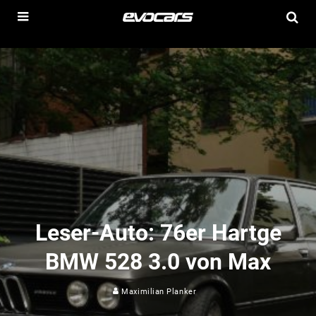
Leser-Auto: 76er Hartge
BMW 528 3.0 von Max
Maximilian Planker