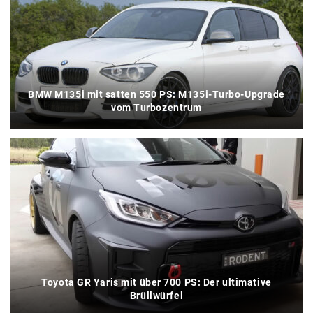
BMW M135i mit satten 550 PS: M135i-Turbo-Upgrade
vom Turbozentrum
Toyota GR Yaris mit über 700 PS: Der ultimative
Brüllwürfel