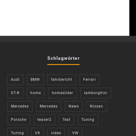
Schlagwörter
Audi
BMW
fahrbericht
Ferrari
GT-R
home
homeslider
lamborghini
Mercedes
Mercedes
News
Nissan
Porsche
teaser2
Test
Tuning
Tuning
V8
video
VW