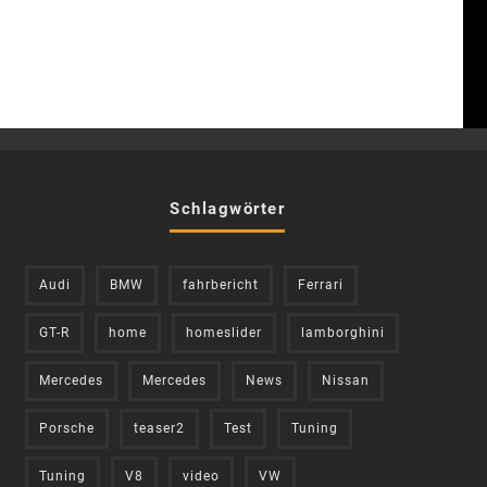
Schlagwörter
Audi
BMW
fahrbericht
Ferrari
GT-R
home
homeslider
lamborghini
Mercedes
Mercedes
News
Nissan
Porsche
teaser2
Test
Tuning
Tuning
V8
video
VW