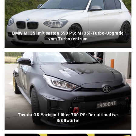
BMW M135i mit satten 550 PS: M135i-Turbo-Upgrade
vom Turbozentrum
Toyota GR Yaris mit über 700 PS: Der ultimative
Brüllwürfel