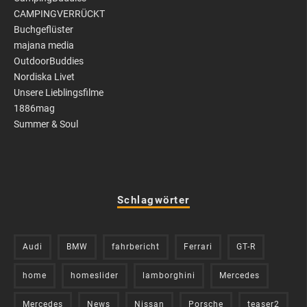
CAMPINGVERRÜCKT
Buchgeflüster
majana media
OutdoorBuddies
Nordiska Livet
Unsere Lieblingsfilme
1886mag
Summer & Soul
Schlagwörter
Audi
BMW
fahrbericht
Ferrari
GT-R
home
homeslider
lamborghini
Mercedes
Mercedes
News
Nissan
Porsche
teaser2