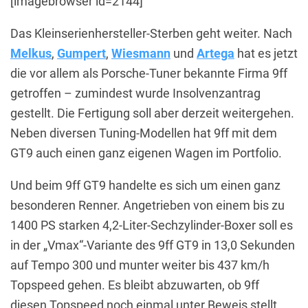
[imagebrowser id=2144]
Das Kleinserienhersteller-Sterben geht weiter. Nach
Melkus
,
Gumpert
,
Wiesmann
und
Artega
hat es jetzt
die vor allem als Porsche-Tuner bekannte Firma 9ff
getroffen – zumindest wurde Insolvenzantrag
gestellt. Die Fertigung soll aber derzeit weitergehen.
Neben diversen Tuning-Modellen hat 9ff mit dem
GT9 auch einen ganz eigenen Wagen im Portfolio.
Und beim 9ff GT9 handelte es sich um einen ganz
besonderen Renner. Angetrieben von einem bis zu
1400 PS starken 4,2-Liter-Sechzylinder-Boxer soll es
in der „Vmax“-Variante des 9ff GT9 in 13,0 Sekunden
auf Tempo 300 und munter weiter bis 437 km/h
Topspeed gehen. Es bleibt abzuwarten, ob 9ff
diesen Topspeed noch einmal unter Beweis stellt.