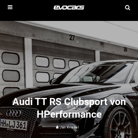
Audi TT RS Clubsport von
HPerformance
Jan Kriebel