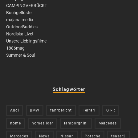
CAMPINGVERRÜCKT
Buchgeflüster
majana media
OutdoorBuddies
Nordiska Livet
Unsere Lieblingsfilme
1886mag
Summer & Soul
Schlagwörter
Audi
BMW
fahrbericht
Ferrari
GT-R
home
homeslider
lamborghini
Mercedes
Mercedes
News
Nissan
Porsche
teaser2