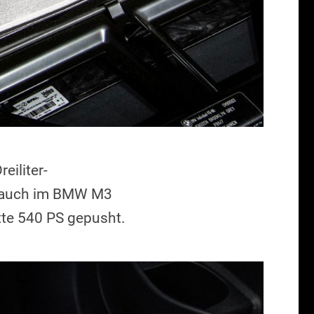
iliter-
s auch im BMW M3
te 540 PS gepusht.