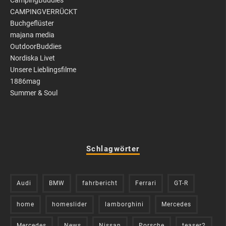
CampingBuddies
CAMPINGVERRÜCKT
Buchgeflüster
majana media
OutdoorBuddies
Nordiska Livet
Unsere Lieblingsfilme
1886mag
Summer & Soul
Schlagwörter
Audi
BMW
fahrbericht
Ferrari
GT-R
home
homeslider
lamborghini
Mercedes
Mercedes
News
Nissan
Porsche
teaser2