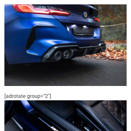
[adrotate group=“2″]