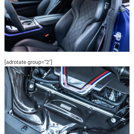
[adrotate group=“2″]