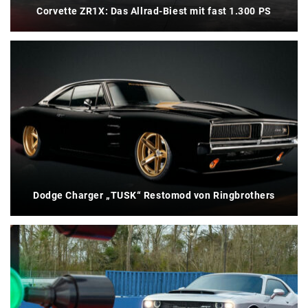
Corvette ZR1X: Das Allrad-Biest mit fast 1.300 PS
Dodge Charger „TUSK“ Restomod von Ringbrothers