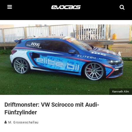
Kenneth Alm
Driftmonster: VW Scirocco mit Audi-
Fünfzylinder
M. Grosseschallau