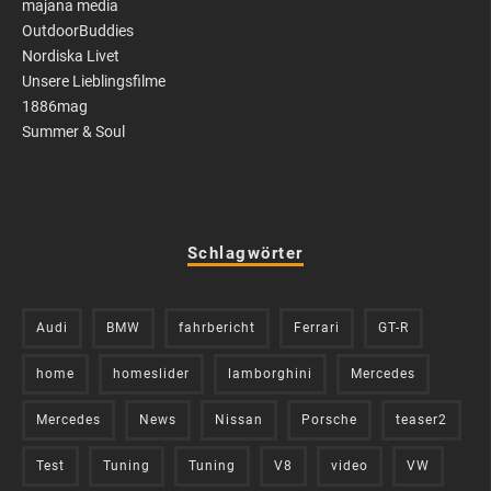
majana media
OutdoorBuddies
Nordiska Livet
Unsere Lieblingsfilme
1886mag
Summer & Soul
Schlagwörter
Audi
BMW
fahrbericht
Ferrari
GT-R
home
homeslider
lamborghini
Mercedes
Mercedes
News
Nissan
Porsche
teaser2
Test
Tuning
Tuning
V8
video
VW