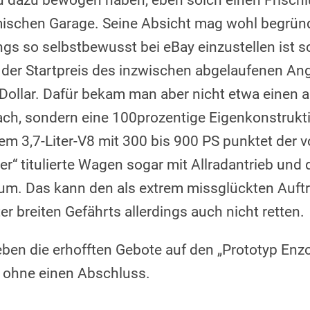
 dazu bewogen haben, eben solch einen Frischl
mischen Garage. Seine Absicht mag wohl begrün
ngs so selbstbewusst bei eBay einzustellen ist s
 der Startpreis des inzwischen abgelaufenen An
 Dollar. Dafür bekam man aber nicht etwa einen a
ach, sondern eine 100prozentige Eigenkonstrukti
em 3,7-Liter-V8 mit 300 bis 900 PS punktet der 
r“ titulierte Wagen sogar mit Allradantrieb und
m. Das kann den als extrem missglückten Auftri
r breiten Gefährts allerdings auch nicht retten.
ieben die erhofften Gebote auf den „Prototyp Enz
 ohne einen Abschluss.