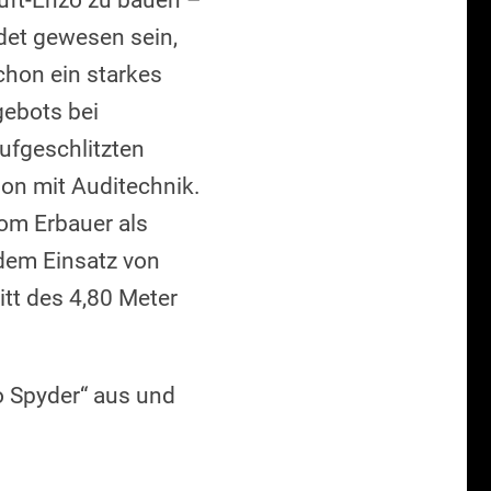
uft-Enzo zu bauen –
det gewesen sein,
chon ein starkes
gebots bei
ufgeschlitzten
on mit Auditechnik.
vom Erbauer als
 dem Einsatz von
tt des 4,80 Meter
o Spyder“ aus und