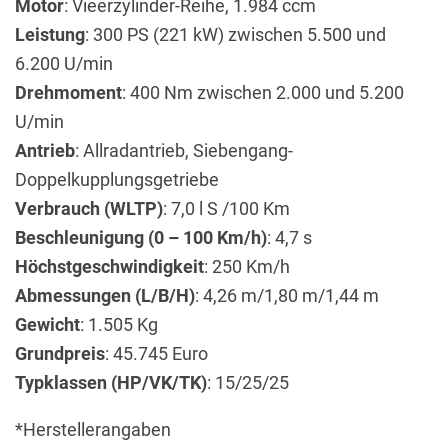
Motor
: Vieerzylinder-Reihe, 1.984 ccm
Leistung
: 300 PS (221 kW) zwischen 5.500 und
6.200 U/min
Drehmoment
: 400 Nm zwischen 2.000 und 5.200
U/min
Antrieb
: Allradantrieb, Siebengang-
Doppelkupplungsgetriebe
Verbrauch (WLTP)
: 7,0 l S /100 Km
Beschleunigung (0 – 100 Km/h)
: 4,7 s
Höchstgeschwindigkeit
: 250 Km/h
Abmessungen (L/B/H)
: 4,26 m/1,80 m/1,44 m
Gewicht
: 1.505 Kg
Grundpreis
: 45.745 Euro
Typklassen (HP/VK/TK)
: 15/25/25
*Herstellerangaben