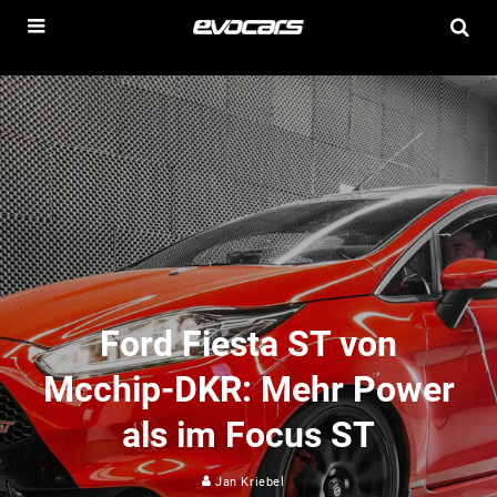
Ford Fiesta ST von
Mcchip-DKR: Mehr Power
als im Focus ST
Jan Kriebel