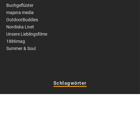
Buchgeflüster
majana media
OutdoorBuddies
Nordiska Livet
Unsere Lieblingsfilme
1886mag
Summer & Soul
Schlagwörter
Audi
BMW
fahrbericht
Ferrari
GT-R
home
homeslider
lamborghini
Mercedes
Mercedes
News
Nissan
Porsche
teaser2