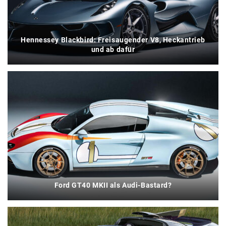
Hennessey Blackbird: Freisaugender V8, Heckantrieb
und ab dafür
Ford GT40 MKII als Audi-Bastard?