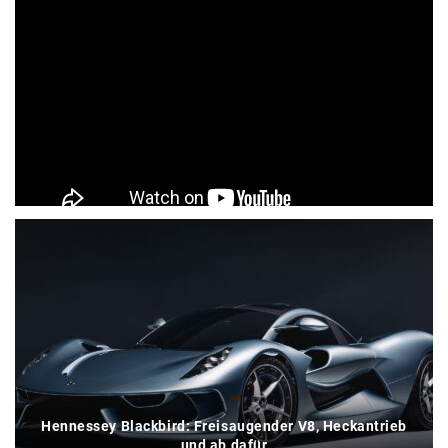
ÄHNLICHE BEITRÄGE
Hennessey Blackbird: Freisaugender V8, Heckantrieb
und ab dafür