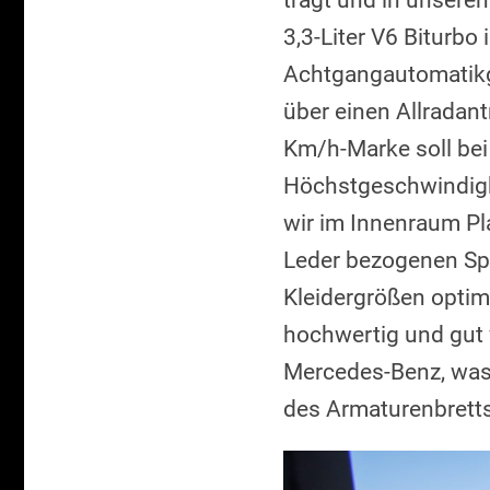
trägt und in unserem
3,3-Liter V6 Biturbo
Achtgangautomatikg
über einen Allradantr
Km/h-Marke soll bei 
Höchstgeschwindigk
wir im Innenraum Pl
Leder bezogenen Spo
Kleidergrößen optim
hochwertig und gut 
Mercedes-Benz, was 
des Armaturenbretts