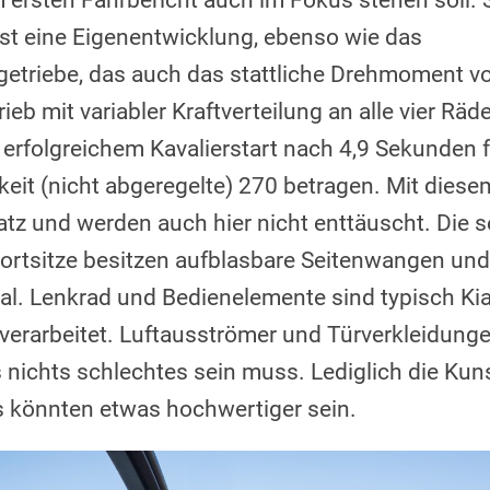
 ersten Fahrbericht auch im Fokus stehen soll. 
 ist eine Eigenentwicklung, ebenso wie das
etriebe, das auch das stattliche Drehmoment 
ieb mit variabler Kraftverteilung an alle vier Räder
erfolgreichem Kavalierstart nach 4,9 Sekunden fa
eit (nicht abgeregelte) 270 betragen. Mit die
atz und werden auch hier nicht enttäuscht. Die 
rtsitze besitzen aufblasbare Seitenwangen und
al. Lenkrad und Bedienelemente sind typisch Kia
verarbeitet. Luftausströmer und Türverkleidunge
nichts schlechtes sein muss. Lediglich die Kuns
 könnten etwas hochwertiger sein.