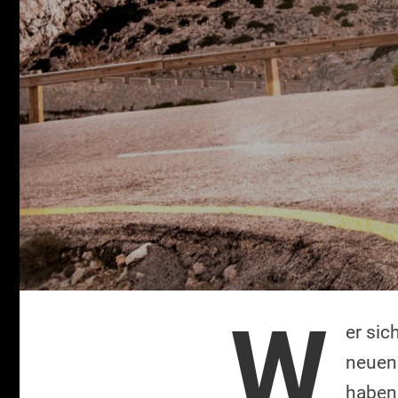
W
er sic
neuen 
haben,