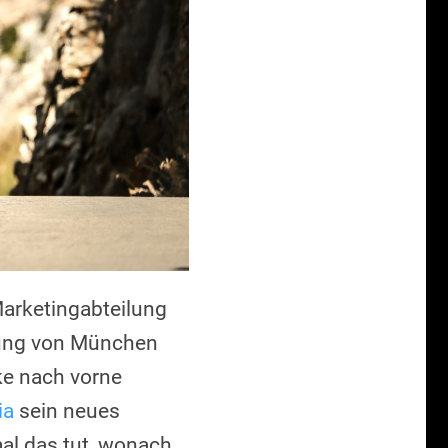
Marketingabteilung
nung von München
rke nach vorne
ia
sein neues
al das tut, wonach