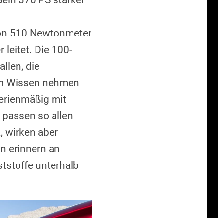
Sein 370 PS starker
von 510 Newtonmeter
 leitet. Die 100-
llen, die
sem Wissen nehmen
serienmäßig mit
 passen so allen
, wirken aber
n erinnern an
tstoffe unterhalb